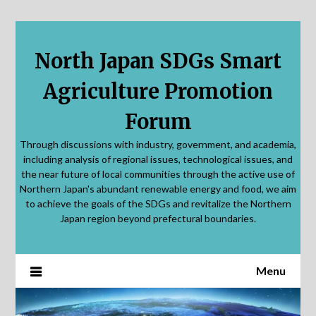
Skip
to
content
North Japan SDGs Smart
Agriculture Promotion
Forum
Through discussions with industry, government, and academia,
including analysis of regional issues, technological issues, and
the near future of local communities through the active use of
Northern Japan's abundant renewable energy and food, we aim
to achieve the goals of the SDGs and revitalize the Northern
Japan region beyond prefectural boundaries.
Menu